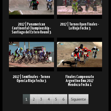
2017 | Panamerican
2017 | Torneo Open Finales -
Continental Championship -
La Rioja Fecha 3
Santiago del Estero Round 3
2017 | Semifinales - Torneo
Finales Campeonato
Open La Rioja Fecha 3
Argentino Bmx 2017
Mendoza Fecha 1
1
2
3
4
5
6
Siguiente