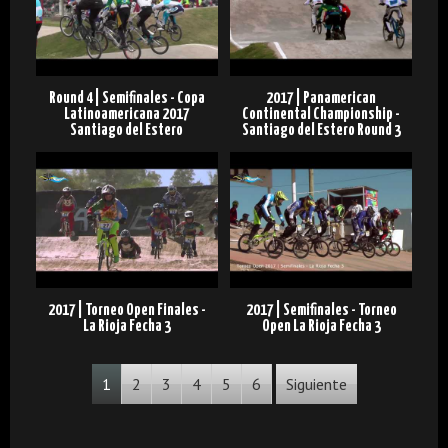
Round 4 | Semifinales - Copa
2017 | Panamerican
Latinoamericana 2017
Continental Championship -
Santiago del Estero
Santiago del Estero Round 3
2017 | Torneo Open Finales -
2017 | Semifinales - Torneo
La Rioja Fecha 3
Open La Rioja Fecha 3
1
2
3
4
5
6
Siguiente