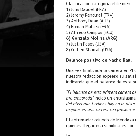
Clasificación categoría elite men
1) Joris Daudet (FRA)
2) Jeremy Rencurel (FRA)
3) Anthony Dean (AUS)
4) Román Mahieu (FRA)
5) Alfredo Campos (ECU)
6) Gonzalo Molina (ARG)
7) Justin Posey (USA)
8) Corben Sharrah (USA)
Balance positivo de Nacho Kaul
Una vez finalizada la carrera en Ph
nuestra redacción expreso su satis
indicando que el balance de esta pr
“El balance de esta primera carrera d
pretemporada”
indicó un entusiasma
del nivel que tuvimos hoy en la pista 
mejores en una carrera con presencia 
El entrenador oriundo de Mendoza re
quienes llegaron a semifinales con
lp