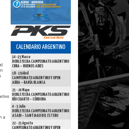
CALENDARIO ARGENTINO
14 -15 Marzo
e
DOBLE FECHA CAMPEONATO ARGENTINO
al
CBBA – BUENOS AIRES
on
18 - 19 Abril
s
CAMPEONATO ARGENTINO Y OPEN
ABBA – BAHÍA BLANCA
23 - 24 Mayo
DOBLE FECHA CAMPEONATO ARGENTINO
etivo
RÍO CUARTO – CÓRDOBA
4 - 5 Julio
DOBLE FECHA CAMPEONATO ARGENTINO
ASABI – SANTIAGO DEL ESTERO
n a
22 - 23 Agosto
CAMPEONATO ARGENTINO Y OPEN