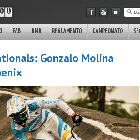
0
0
O
FAB
BMX
REGLAMENTO
CAMPEONATO
SE
ationals: Gonzalo Molina
oenix