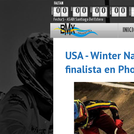
FALTAN
0
0
0
0
0
0
0
0
Fecha 5 - ASABI Santiago Del Estero
INICI
USA - Winter N
finalista en Ph