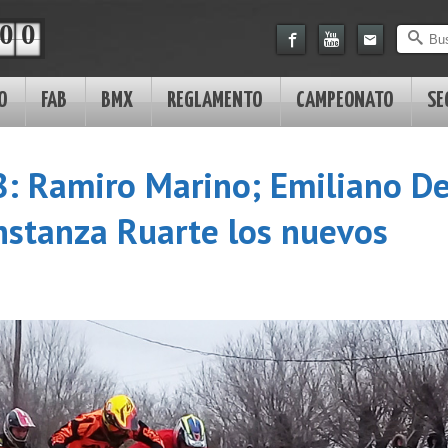
0
0
O
FAB
BMX
REGLAMENTO
CAMPEONATO
SE
: Ramiro Marino; Emiliano D
nstanza Ruarte los nuevos