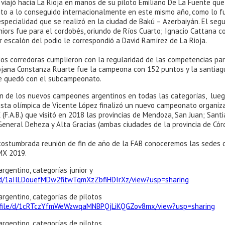
o viajó hacia La Rioja en manos de su piloto Emiliano De La Fuente que
to a lo conseguido internacionalmente en este mismo año, como lo f
specialidad que se realizó en la ciudad de Bakú – Azerbaiyán. El seg
niors fue para el cordobés, oriundo de Ríos Cuarto; Ignacio Cattana c
r escalón del podio le correspondió a David Ramírez de La Rioja.
dos corredoras cumplieron con la regularidad de las competencias pa
iojana Constanza Ruarte fue la campeona con 152 puntos y la santia
e quedó con el subcampeonato.
ón de los nuevos campeones argentinos en todas las categorías, lue
pista olímpica de Vicente López finalizó un nuevo campeonato organiz
(F.A.B.) que visitó en 2018 las provincias de Mendoza, San Juan; Sant
General Deheza y Alta Gracias (ambas ciudades de la provincia de Cór
costumbrada reunión de fin de año de la FAB conoceremos las sedes 
MX 2019.
rgentino, categorías junior y
le/d/1aIlLDouefMDw2fitwTqmXzZbfiHDIrXz/view?usp=sharing
rgentino, categorías de pilotos
om/file/d/1cRTczYfmWeWzwqaMNBPQjLiKQGZov8mx/view?usp=sharing
rgentino, categorías de pilotos