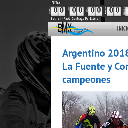
FALTAN
0
0
0
0
0
0
0
0
Fecha 5 - ASABI Santiago Del Estero
INICI
Argentino 2018
La Fuente y Co
campeones