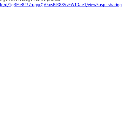
/file/d/1gRMe8f37ruggrQV5xsBiR88VvFW1Dae1/view?usp=sharing