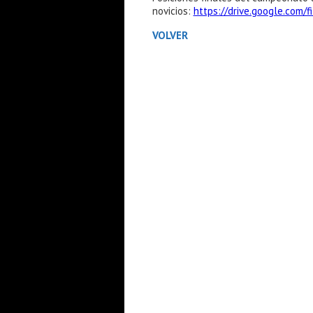
novicios:
https://drive.google.com
VOLVER