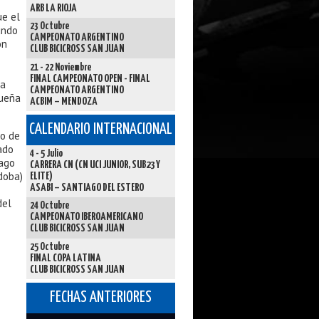
ARB LA RIOJA
ue el
23 Octubre
undo
CAMPEONATO ARGENTINO
on
CLUB BICICROSS SAN JUAN
21 - 22 Noviembre
FINAL CAMPEONATO OPEN - FINAL
ra
CAMPEONATO ARGENTINO
gueña
ACBIM – MENDOZA
CALENDARIO INTERNACIONAL
go de
ado
4 - 5 Julio
iago
CARRERA CN (CN UCI JUNIOR, SUB23 Y
doba)
ELITE)
ASABI – SANTIAGO DEL ESTERO
del
24 Octubre
CAMPEONATO IBEROAMERICANO
CLUB BICICROSS SAN JUAN
25 Octubre
FINAL COPA LATINA
CLUB BICICROSS SAN JUAN
FECHAS ANTERIORES