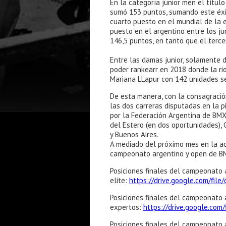
En la categoría junior men el títul
sumó 153 puntos, sumando este éxi
cuarto puesto en el mundial de la e
puesto en el argentino entre los ju
146,5 puntos, en tanto que el terce
Entre las damas junior, solamente 
poder rankearr en 2018 donde la r
Mariana LLapur con 142 unidades s
De esta manera, con la consagraci
las dos carreras disputadas en la 
por la Federación Argentina de BMX 
del Estero (en dos oportunidades), 
y Buenos Aires.
A mediado del próximo mes en la a
campeonato argentino y open de B
Posiciones finales del campeonato a
elite:
https://drive.google.com/fi
Posiciones finales del campeonato a
expertos:
https://drive.google.c
Posiciones finales del campeonato a