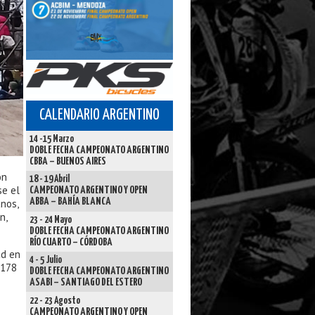
CALENDARIO ARGENTINO
14 -15 Marzo
DOBLE FECHA CAMPEONATO ARGENTINO
CBBA – BUENOS AIRES
on
18 - 19 Abril
se el
CAMPEONATO ARGENTINO Y OPEN
ABBA – BAHÍA BLANCA
nos,
n,
23 - 24 Mayo
DOBLE FECHA CAMPEONATO ARGENTINO
RÍO CUARTO – CÓRDOBA
ad en
4 - 5 Julio
 178
DOBLE FECHA CAMPEONATO ARGENTINO
ASABI – SANTIAGO DEL ESTERO
22 - 23 Agosto
CAMPEONATO ARGENTINO Y OPEN